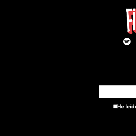
He leíd