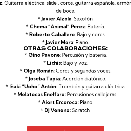
iz
: Guitarra eléctrica, slide , coros, guitarra española, armó
de boca.
*
Javier Alzola
: Saxofón.
*
Chema “Animal” Perez:
Batería.
*
Roberto Caballero
: Bajo y coros.
*
Javier Mora
: Piano.
OTRAS COLABORACIONES:
*
Gino Pavone
: Percusión y batería.
*
Lichis:
Bajo y voz.
*
Olga Román:
Coros y segundas voces.
*
Joseba Tapia:
Acordión diatónico.
*
Iñaki “Uoho” Antón:
Trombón y guitarra eléctrica.
*
Melatocas Enelfaro:
Percusiones callejeras.
*
Aiert Ercoreca:
Piano.
*
Dj Veneno:
Scratch.