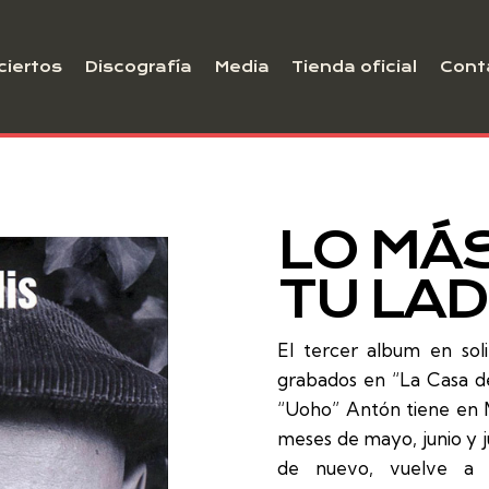
ciertos
Discografía
Media
Tienda oficial
Cont
LO MÁS
TU LA
El tercer album en sol
grabados en “La Casa de 
“Uoho” Antón tiene en M
meses de mayo, junio y ju
de nuevo, vuelve a 